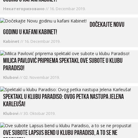
Некатегоризовано
//
16. Decembar 2019.
Dočekajte Novu
godinu u kafani Kabinet!
Kabinet
//
16. Decembar 2019.
Milica Pavlović priprema spektakl ove subote u klubu
Paradiso!
Klubovi
//
02. Novembar 2019.
Spektakl u klubu Paradiso: Ovog petka nastupa Jelena
Karleuša!
Klubovi
//
30. Oktobar 2019.
Ove subote Lapsus bend u klubu Paradiso, a to se ne