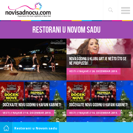
Restorani u Novom sadu
Nova godina u Klubu Art je nešto što se
ne propušta!
VESTI // NAJAVE // 26. DECEMBAR 2019.
Dočekajte Novu godinu u kafani Kabinet!
Dočekajte Novu godinu u kafani Kabinet!
VESTI // NAJAVE // 16. DECEMBAR 2019.
VESTI // NAJAVE // 16. DECEMBAR 2019.
Restorani u Novom sadu