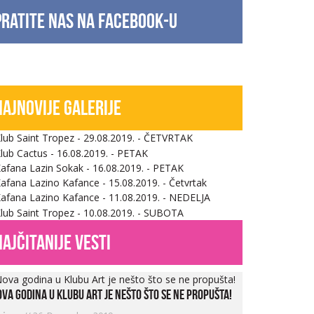
Pratite nas na facebook-u
Najnovije galerije
najčitanije vesti
va godina u Klubu Art je nešto što se ne propušta!