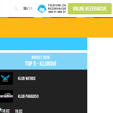
TELEFONI ZA
online rezervacije
sr
/
en
REZERVACIJE
069 21 069 21
Avgust 2026
top 5 - klubovi
Klub Werige
Klub Paradiso
18.02