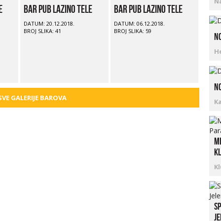
N
e
Bar Pub Lazino Tele
Bar Pub Lazino Tele
DATUM: 20.12.2018.
DATUM: 06.12.2018.
BROJ SLIKA: 41
BROJ SLIKA: 59
No
Н
No
 SVE GALERIJE BAROVA
K
Mi
kl
K
Sp
Je