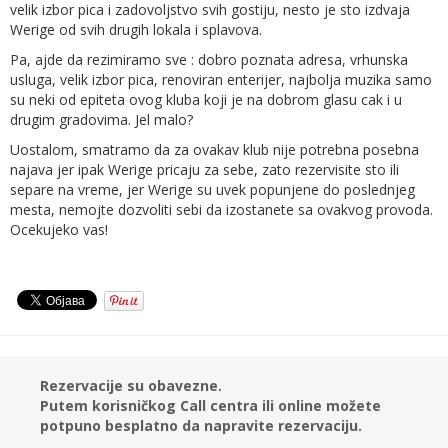
velik izbor pica i zadovoljstvo svih gostiju, nesto je sto izdvaja
Werige od svih drugih lokala i splavova.
Pa, ajde da rezimiramo sve : dobro poznata adresa, vrhunska
usluga, velik izbor pica, renoviran enterijer, najbolja muzika samo
su neki od epiteta ovog kluba koji je na dobrom glasu cak i u
drugim gradovima. Jel malo?
Uostalom, smatramo da za ovakav klub nije potrebna posebna
najava jer ipak Werige pricaju za sebe, zato rezervisite sto ili
separe na vreme, jer Werige su uvek popunjene do poslednjeg
mesta, nemojte dozvoliti sebi da izostanete sa ovakvog provoda.
Ocekujeko vas!
Rezervacije su obavezne.
Putem korisničkog Call centra ili online možete
potpuno besplatno da napravite rezervaciju.