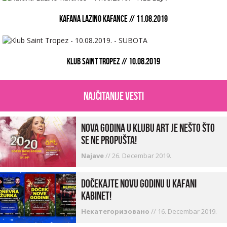
KAFANA LAZINO KAFANCE // 11.08.2019
KLUB SAINT TROPEZ // 10.08.2019
najčitanije vesti
Nova godina u Klubu Art je nešto što
se ne propušta!
Najave
//
26. Decembar 2019.
Dočekajte Novu godinu u kafani
Kabinet!
Некатегоризовано
//
16. Decembar 2019.