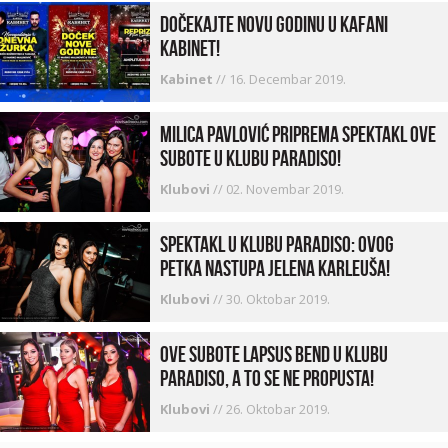
Dočekajte Novu godinu u kafani
Kabinet!
Kabinet
//
16. Decembar 2019.
Milica Pavlović priprema spektakl ove
subote u klubu Paradiso!
Klubovi
//
02. Novembar 2019.
Spektakl u klubu Paradiso: Ovog
petka nastupa Jelena Karleuša!
Klubovi
//
30. Oktobar 2019.
Ove subote Lapsus bend u klubu
Paradiso, a to se ne propusta!
Klubovi
//
26. Oktobar 2019.