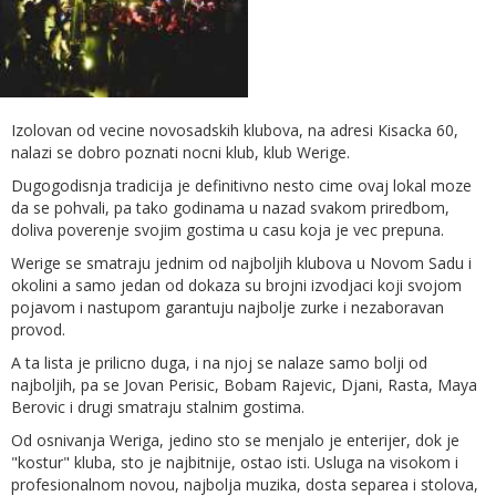
Izolovan od vecine novosadskih klubova, na adresi Kisacka 60,
nalazi se dobro poznati nocni klub, klub Werige.
Dugogodisnja tradicija je definitivno nesto cime ovaj lokal moze
da se pohvali, pa tako godinama u nazad svakom priredbom,
doliva poverenje svojim gostima u casu koja je vec prepuna.
Werige se smatraju jednim od najboljih klubova u Novom Sadu i
okolini a samo jedan od dokaza su brojni izvodjaci koji svojom
pojavom i nastupom garantuju najbolje zurke i nezaboravan
provod.
A ta lista je prilicno duga, i na njoj se nalaze samo bolji od
najboljih, pa se Jovan Perisic, Bobam Rajevic, Djani, Rasta, Maya
Berovic i drugi smatraju stalnim gostima.
Od osnivanja Weriga, jedino sto se menjalo je enterijer, dok je
"kostur" kluba, sto je najbitnije, ostao isti. Usluga na visokom i
profesionalnom novou, najbolja muzika, dosta separea i stolova,