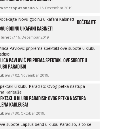
екатегоризовано
//
16. Decembar 2019.
Dočekajte
vu godinu u kafani Kabinet!
abinet
//
16. Decembar 2019.
lica Pavlović priprema spektakl ove subote u
ubu Paradiso!
lubovi
//
02. Novembar 2019.
ektakl u klubu Paradiso: Ovog petka nastupa
lena Karleuša!
lubovi
//
30. Oktobar 2019.