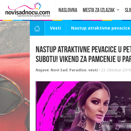
NASLOVNA
MESTA ZA IZLAZAK
SLI
Vesti
Nastup atraktivne pevacice 
Nastup atraktivne pevacice u pe
subotu! Vikend za pamcenje u Pa
Najave
,
Novi Sad
,
Paradiso
,
vesti
•
23. Oktobar 2019