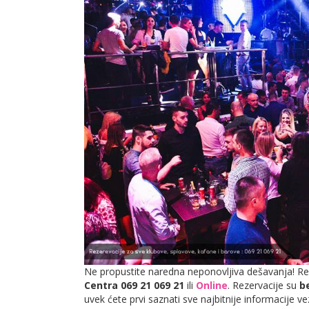
Ne propustite naredna neponovljiva dešavanja! Re
Centra 069 21 069 21
ili
Online
. Rezervacije su
b
uvek ćete prvi saznati sve najbitnije informacije 