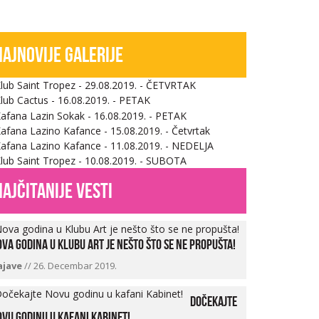
Najnovije galerije
najčitanije vesti
va godina u Klubu Art je nešto što se ne propušta!
ajave
//
26. Decembar 2019.
Dočekajte
vu godinu u kafani Kabinet!