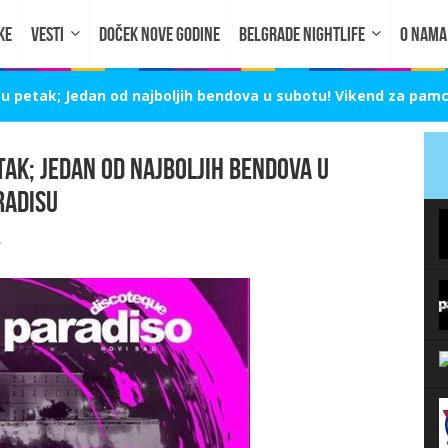
KE
VESTI
DOČEK NOVE GODINE
BELGRADE NIGHTLIFE
O NAMA
u petak; Jedan od najboljih bendova u subotu! Vikend za pamc
tak; Jedan od najboljih bendova u
radisu
.