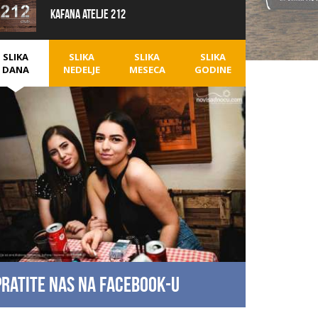
Kafana Atelje 212
SLIKA
SLIKA
SLIKA
SLIKA
DANA
NEDELJE
MESECA
GODINE
Pratite nas na facebook-u