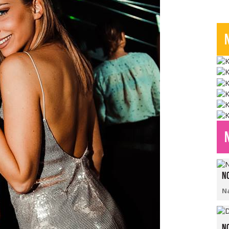
No
N
No