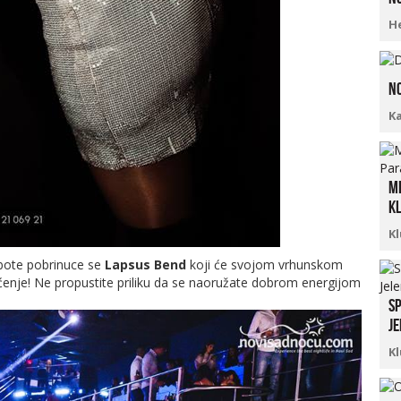
Н
No
K
Mi
kl
K
subote pobrinuce se
Lapsus Bend
koji će svojom vrhunskom
nje! Ne propustite priliku da se naoružate dobrom energijom
Sp
Je
K