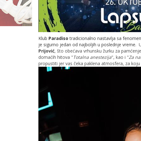
Klub
Paradiso
tradicionalno nastavlja sa fenome
je sigurno jedan od najboljih u poslednje vreme.
U
Prijović
, što obećava vrhunsku žurku za pamćenje! 
domaćih hitova "
Totalna anestezija
", kao i "
Za na
propustiti jer vas čeka paklena atmosfera, za koju