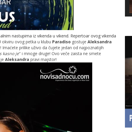
nalnim nastupima iz vikenda u vikend. Repertoar ovog vikenda
 okviru ovog petka u klubu
Paradiso
gostuje
Aleksandra
Imaćete prilike uživo da čujete jedan od najpoznatijih
s kasno je
" i mnoge druge! Ovo veče zaista ne smete
 je
Aleksandra
pravi majstor!