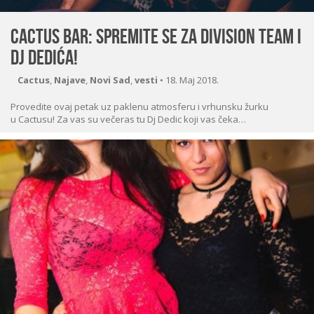
Cactus bar: Spremite se za Division Team i
Dj Dedića!
Cactus
,
Najave
,
Novi Sad
,
vesti
•
18. Maj 2018.
Provedite ovaj petak uz paklenu atmosferu i vrhunsku žurku
u Cactusu! Za vas su večeras tu Dj Dedic koji vas čeka…