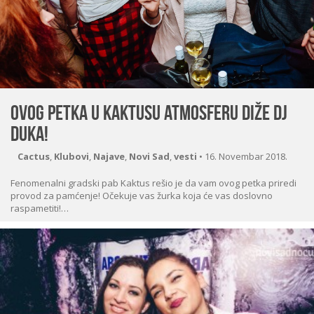
Ovog petka u Kaktusu atmosferu diže Dj
Duka!
Cactus
,
Klubovi
,
Najave
,
Novi Sad
,
vesti
•
16. Novembar 2018.
Fenomenalni gradski pab Kaktus rešio je da vam ovog petka priredi
provod za pamćenje! Očekuje vas žurka koja će vas doslovno
raspametiti!…