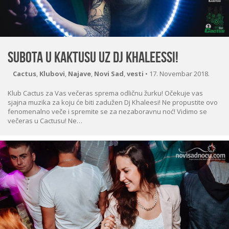
Subota u Kaktusu uz Dj Khaleessi!
Cactus
,
Klubovi
,
Najave
,
Novi Sad
,
vesti
•
17. Novembar 2018.
Klub Cactus za Vas večeras sprema odličnu žurku! Očekuje vas
sjajna muzika za koju će biti zadužen Dj Khaleesi! Ne propustite ovo
fenomenalno veče i spremite se za nezaboravnu noć! Vidimo se
večeras u Cactusu! Ne…