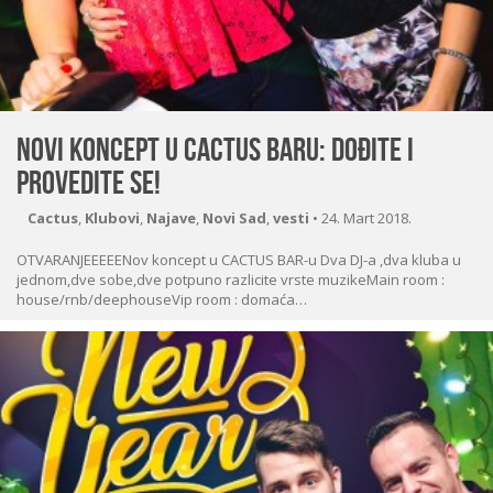
Novi koncept u CACTUS BARU: Dođite i
provedite se!
Cactus
,
Klubovi
,
Najave
,
Novi Sad
,
vesti
•
24. Mart 2018.
OTVARANJEEEEENov koncept u CACTUS BAR-u Dva DJ-a ,dva kluba u
jednom,dve sobe,dve potpuno razlicite vrste muzikeMain room :
house/rnb/deephouseVip room : domaća…