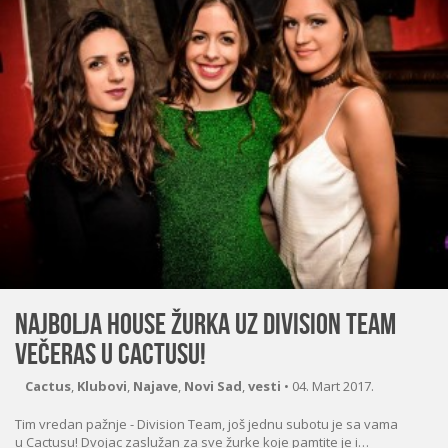
Najbolja House žurka uz DIVISION TEAM
večeras u Cactusu!
Cactus
,
Klubovi
,
Najave
,
Novi Sad
,
vesti
•
04. Mart 2017.
Tim vredan pažnje - Division Team, još jednu subotu je sa vama
u Cactusu! Dvojac zaslužan za sve žurke koje pamtite je i…