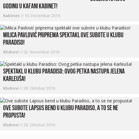
godinu u kafani Kabinet!
Kabinet
//
16. Decembar 2019.
Milica Pavlović priprema spektakl ove subote u klubu
Paradiso!
Klubovi
//
02. Novembar 2019.
Spektakl u klubu Paradiso: Ovog petka nastupa Jelena
Karleuša!
Klubovi
//
30. Oktobar 2019.
Ove subote Lapsus bend u klubu Paradiso, a to se ne
propusta!
Klubovi
//
26. Oktobar 2019.