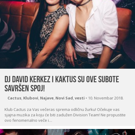
Dj David Kerkez i Kaktus su ove subote
savršen spoj!
Cactus
,
Klubovi
,
Najave
,
Novi Sad
,
vesti
•
10. Novembar 2018.
Klub Cactus za Vas večeras sprema odličnu žurku! Očekuje vas
sjajna muzika za koju će biti zadužen Division Team! Ne propustite
ovo fenomenalno veče i…