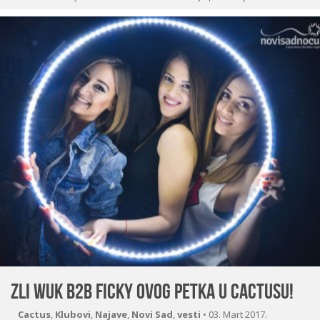
Zli Wuk b2b Ficky ovog petka u Cactusu!
Cactus
,
Klubovi
,
Najave
,
Novi Sad
,
vesti
•
03. Mart 2017.