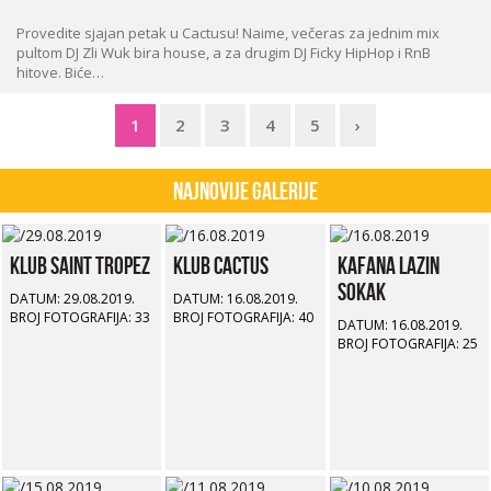
Provedite sjajan petak u Cactusu! Naime, večeras za jednim mix
pultom DJ Zli Wuk bira house, a za drugim DJ Ficky HipHop i RnB
hitove. Biće…
1
2
3
4
5
›
Najnovije Galerije
Klub Saint Tropez
Klub Cactus
Kafana Lazin
Sokak
DATUM: 29.08.2019.
DATUM: 16.08.2019.
BROJ FOTOGRAFIJA: 33
BROJ FOTOGRAFIJA: 40
DATUM: 16.08.2019.
BROJ FOTOGRAFIJA: 25