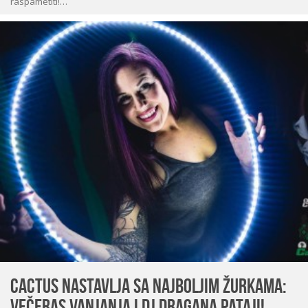
raspametiti!…
Cactus nastavlja sa najboljim žurkama:
Večeras Vanjanja i Dj Dragana Pataji!