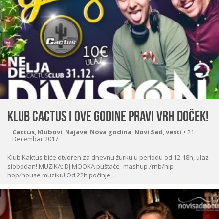
Klub Cactus i ove godine pravi VRH Doček!
Cactus
,
Klubovi
,
Najave
,
Nova godina
,
Novi Sad
,
vesti
•
21.
Decembar 2017.
Klub Kaktus biće otvoren za dnevnu žurku u periodu od 12-18h, ulaz
slobodan! MUZIKA: DJ MOOKA puštaće -mashup /rnb/hip
hop/house muziku! Od 22h počinje…