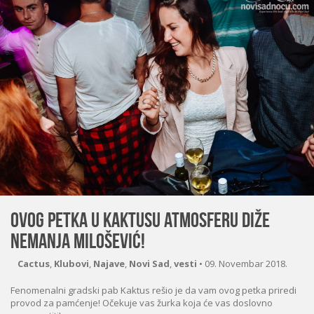
Ovog petka u Kaktusu atmosferu diže
Nemanja Milošević!
Cactus
,
Klubovi
,
Najave
,
Novi Sad
,
vesti
•
09. Novembar 2018.
Fenomenalni gradski pab Kaktus rešio je da vam ovog petka priredi
provod za pamćenje! Očekuje vas žurka koja će vas doslovno