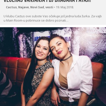
Cactus
,
Najave
,
Novi Sad
,
vesti
•
19. Maj 2018.
U klubu Cactus ove subote Vas očekuje još jedna luda žurka. Za vajb
u Main Room-u pobrinuce se dobro poznati…