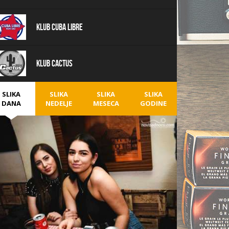
Klub Cuba Libre
Klub Cactus
SLIKA
SLIKA
SLIKA
SLIKA
DANA
NEDELJE
MESECA
GODINE