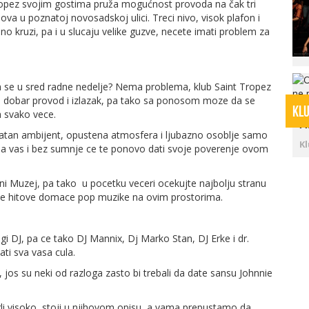
Tropez svojim gostima pruža mogućnost provoda na čak tri
bova u poznatoj novosadskoj ulici. Treci nivo, visok plafon i
 kruzi, pa i u slucaju velike guzve, necete imati problem za
 se u sred radne nedelje? Nema problema, klub Saint Tropez
za dobar provod i izlazak, pa tako sa ponosom moze da se
Ov
KLU
KLU
KAF
KAF
KAF
KLU
a svako vece.
p
prijatan ambijent, opustena atmosfera i ljubazno osoblje samo
K
k na vas i bez sumnje ce te ponovo dati svoje poverenje ovom
rni Muzej, pa tako u pocetku veceri ocekujte najbolju stranu
vece hitove domace pop muzike na ovim prostorima.
i DJ, pa ce tako DJ Mannix, Dj Marko Stan, DJ Erke i dr.
i sva vasa cula.
 jos su neki od razloga zasto bi trebali da date sansu Johnnie
gli visoko, stoji u njihovom opisu, a vama prepustamo da