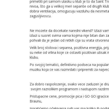
primetiti pri samom ulasku u klub je to da Saint 
nivoa, što ga u velikoj meri separiše od drugih klu
dobra ventilacija, omogucuju vazduhu da nesmetano
zagusljivoscu.
Ne mozete da docekate naredni vikend? Izlazi vam
izlazi u susret svima vama kojima nije bitan dan 
pohvali da je jedan od retkih cija su vrata otvoren
Velik broj stolova i separea, pozitivna energija, 
su neke od vrlina koje ce ostaviti pozitivan utisa
klubu.
Po svojoj tematici, definitivno podseca na popula
muziku koja ce vas razmrdati i pripremiti za naj
Za dobro raspolozenje, svako vece zaduzen je drug
svojim raznolikim programom i nastupom razdrmat
Pristupacne cene, promocije pica i GO GO igracice,
Braunu,
Ispratićemo očekivanja svih vas ma koliko ih podi