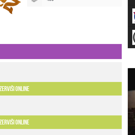
zerviši online
zerviši online