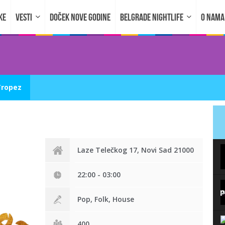
KE
VESTI
DOČEK NOVE GODINE
BELGRADE NIGHTLIFE
O NAMA
Tropez
Laze Telečkog 17, Novi Sad 21000
22:00 - 03:00
Pop, Folk, House
400