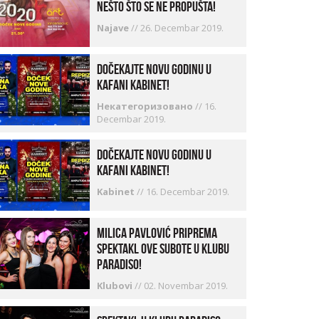
nešto što se ne propušta!
Najave
//
26. Decembar 2019.
Dočekajte Novu godinu u
kafani Kabinet!
Некатегоризовано
//
16.
Decembar 2019.
Dočekajte Novu godinu u
kafani Kabinet!
Kabinet
//
16. Decembar 2019.
Milica Pavlović priprema
spektakl ove subote u klubu
Paradiso!
Klubovi
//
02. Novembar 2019.