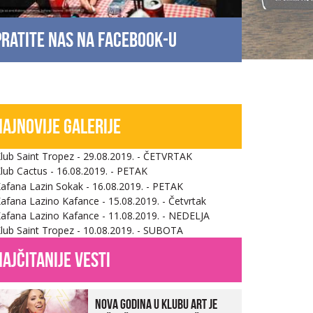
Pratite nas na facebook-u
Najnovije galerije
najčitanije vesti
Nova godina u Klubu Art je