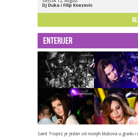
SREDA 12. Avgust
DJ Duka i Filip Knezevic
re
Enterijer
Saint Tropez je jedan od novijih klubova u gradu i