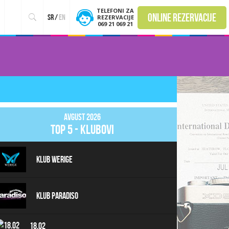
TELEFONI ZA
online rezervacije
sr
/
en
REZERVACIJE
069 21 069 21
Avgust 2026
top 5 - klubovi
Klub Werige
Klub Paradiso
18.02