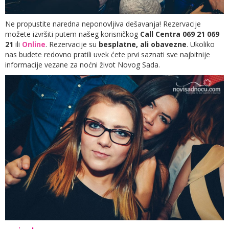
Ne propustite naredna neponovljiva dešavanja! Rezervacije
možete izvršiti putem našeg korisničkog
Call Centra 069 21 069
21
ili
Online
. Rezervacije su
besplatne, ali obavezne
. Ukoliko
nas budete redovno pratili uvek ćete prvi saznati sve najbitnije
informacije vezane za noćni život Novog Sada.