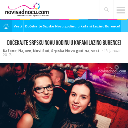
Vesti
Dočekajte Srpsku Novu godinu u kafani Lazino Burence!
Dočekajte Srpsku Novu godinu u kafani Lazino Burence!
Kafane
,
Najave
,
Novi Sad
,
Srpska Nova godina
,
vesti
•
13. Januar
2017.