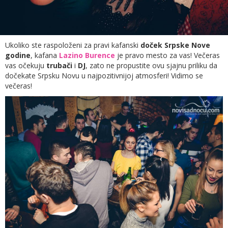
Ukoliko ste raspoloženi za pravi kafanski
doček Srpske Nove
godine
, kafana
Lazino Burence
je pravo mesto za vas! Večeras
vas očekuju
trubači
i
DJ
, zato ne propustite ovu sjajnu priliku da
dočekate Srpsku Novu u najpozitivnijoj atmosferi! Vidimo se
večeras!