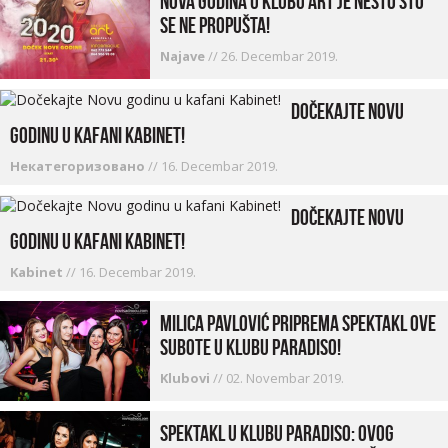
Nova godina u Klubu Art je nešto što
se ne propušta!
Najave
//
26. Decembar 2019.
Dočekajte Novu
godinu u kafani Kabinet!
Некатегоризовано
//
16. Decembar 2019.
Dočekajte Novu
godinu u kafani Kabinet!
Kabinet
//
16. Decembar 2019.
Milica Pavlović priprema spektakl ove
subote u klubu Paradiso!
Klubovi
//
02. Novembar 2019.
Spektakl u klubu Paradiso: Ovog