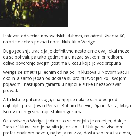
Izolovan od vecine novosadskih klubova, na adresi Kisacka 60,
nalazi se dobro poznati nocni klub, klub Werige.
Dugogodisnja tradicija je definitivno nesto cime ovaj lokal moze
da se pohvali, pa tako godinama u nazad svakom priredbom,
doliva poverenje svojim gostima u casu koja je vec prepuna.
Werige se smatraju jednim od najboljih klubova u Novom Sadu i
okolini a samo jedan od dokaza su brojni izvodjaci koji svojom
pojavom i nastupom garantuju najbolje zurke i nezaboravan
provod.
A ta lista je prilicno duga, i na njoj se nalaze samo bolji od
najboljih, pa se Jovan Perisic, Bobam Rajevic, Djani, Rasta, Maya
Berovic i drugi smatraju stalnim gostima.
Od osnivanja Weriga, jedino sto se menjalo je enterijer, dok je
"kostur" kluba, sto je najbitnije, ostao isti. Usluga na visokom i
profesionalnom novou, najbolja muzika, dosta separea i stolova,