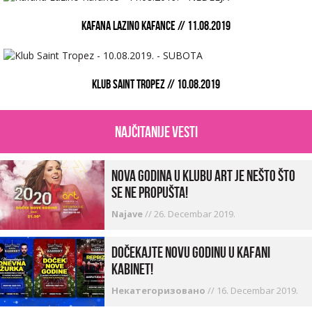
KAFANA LAZINO KAFANCE // 11.08.2019
KLUB SAINT TROPEZ // 10.08.2019
najčitanije vesti
Nova godina u Klubu Art je nešto što
se ne propušta!
Najave
//
26. Decembar 2019.
Dočekajte Novu godinu u kafani
Kabinet!
Некатегоризовано
//
16. Decembar 2019.