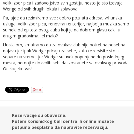
velik izbor pica i zadovoljstvo svih gostiju, nesto je sto izdvaja
Werige od svih drugih lokala i splavova.
Pa, ajde da rezimiramo sve : dobro poznata adresa, vrhunska
usluga, velik izbor pica, renoviran enterijer, najbolja muzika samo
su neki od epiteta ovog kluba koji je na dobrom glasu cak i u
drugim gradovima. Jel malo?
Uostalom, smatramo da za ovakav klub nije potrebna posebna
najava jer ipak Werige pricaju za sebe, zato rezervisite sto ili
separe na vreme, jer Werige su uvek popunjene do poslednjeg
mesta, nemojte dozvoliti sebi da izostanete sa ovakvog provoda.
Ocekujeko vas!
Rezervacije su obavezne.
Putem korisničkog Call centra ili online možete
potpuno besplatno da napravite rezervaciju.