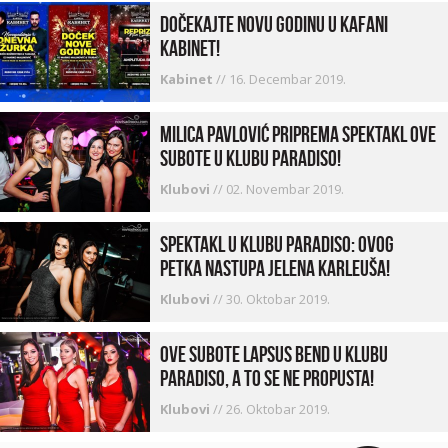
Dočekajte Novu godinu u kafani
Kabinet!
Kabinet
//
16. Decembar 2019.
Milica Pavlović priprema spektakl ove
subote u klubu Paradiso!
Klubovi
//
02. Novembar 2019.
Spektakl u klubu Paradiso: Ovog
petka nastupa Jelena Karleuša!
Klubovi
//
30. Oktobar 2019.
Ove subote Lapsus bend u klubu
Paradiso, a to se ne propusta!
Klubovi
//
26. Oktobar 2019.