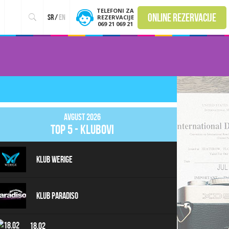
TELEFONI ZA
online rezervacije
sr
/
en
REZERVACIJE
069 21 069 21
Avgust 2026
top 5 - klubovi
Klub Werige
Klub Paradiso
18.02