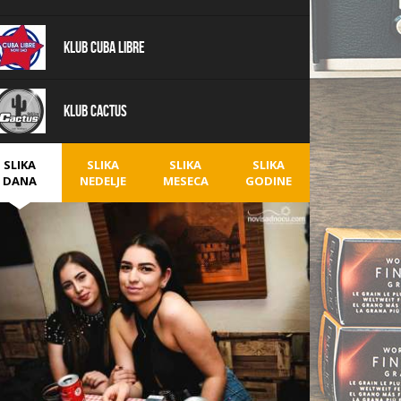
Klub Cuba Libre
Klub Cactus
SLIKA
SLIKA
SLIKA
SLIKA
DANA
NEDELJE
MESECA
GODINE