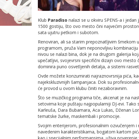
Klub
Paradiso
nalazi se u okviru SPENS-a i jedan
1500 gostiju, što ovo mesto čini najvećim prostoro
sata ujutru petkom i subotom.
Renoviran, ali sa starim prepoznatljivim šmekom 
programom, pruža Vam neponovljivu kombinaciju za
nivou se nalazi bina, dok je na drugom galerija ko
upečatljivi, svojevrsni specifični dizajn ovo mesto 
dominira puno osvetljenih detalja, a sistemi rasvet
Ovde možete konzumirati najraznovrsnija pića, kao 
najekskluzivnijih šampanjaca. Dok su profesionaln
će provod u ovom klubu činiti nezaboravnim.
Što se muzičkog programa tiče, akcenat je na nas
setovima koje puštaju najpopularniji DJ-evi. Tako
Karleuša, Dara Bubamara, Aca Lukas, Dženan Lonč
tematske žurke, maskembali i promocije.
Svojim enterijerom, profesionalnim ozvučenjem i
navedenim karakteristikama, bogatom kartom pić
kao i specijalnim performansima, uživa poverenje v