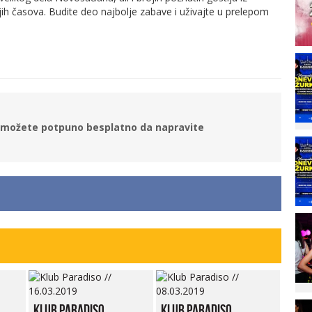
njih časova. Budite deo najbolje zabave i uživajte u prelepom
ne možete potpuno besplatno da napravite
Klub Paradiso
Klub Paradiso