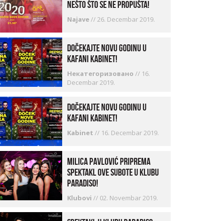
nešto što se ne propušta!
Najave
//
26. Decembar 2019.
Dočekajte Novu godinu u
kafani Kabinet!
Некатегоризовано
//
16.
Decembar 2019.
Dočekajte Novu godinu u
kafani Kabinet!
Kabinet
//
16. Decembar 2019.
Milica Pavlović priprema
spektakl ove subote u klubu
Paradiso!
Klubovi
//
02. Novembar 2019.