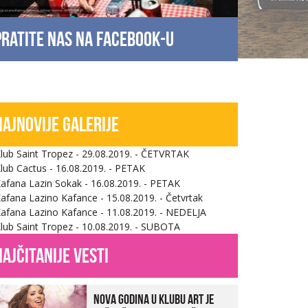
Pratite nas na facebook-u
Najnovije galerije
najčitanije vesti
Nova godina u Klubu Art je