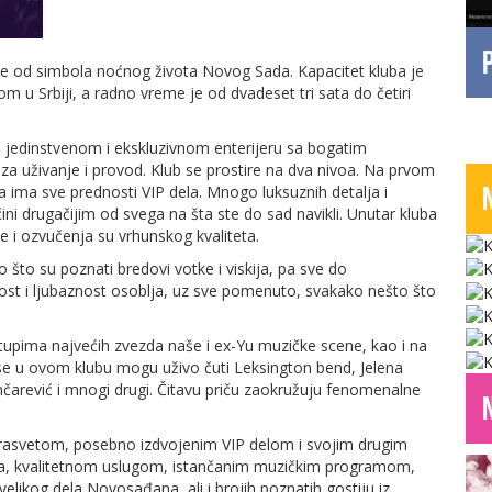
 je od simbola noćnog života Novog Sada. Kapacitet kluba je
m u Srbiji, a radno vreme je od dvadeset tri sata do četiri
u jedinstvenom i ekskluzivnom enterijeru sa bogatim
 uživanje i provod. Klub se prostire na dva nivoa. Na prvom
ja ima sve prednosti VIP dela. Mnogo luksuznih detalja i
čini drugačijim od svega na šta ste do sad navikli. Unutar kluba
e i ozvučenja su vrhunskog kvaliteta.
što su poznati bredovi votke i viskija, pa sve do
ost i ljubaznost osoblja, uz sve pomenuto, svakako nešto što
tupima najvećih zvezda naše i ex-Yu muzičke scene, kao i na
 se u ovom klubu mogu uživo čuti Leksington bend, Jelena
arević i mnogi drugi. Čitavu priču zaokružuju fenomenalne
 rasvetom, posebno izdvojenim VIP delom i svojim drugim
a, kvalitetnom uslugom, istančanim muzičkim programom,
elikog dela Novosađana, ali i brojih poznatih gostiju iz