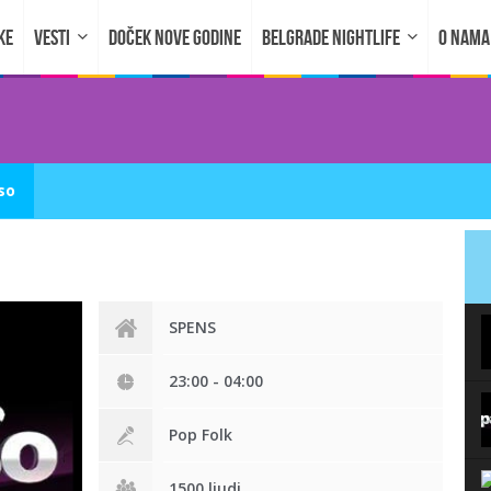
KE
VESTI
DOČEK NOVE GODINE
BELGRADE NIGHTLIFE
O NAMA
so
SPENS
23:00 - 04:00
Pop Folk
1500 ljudi