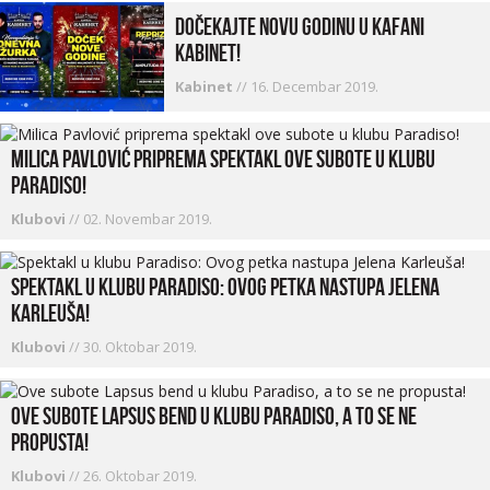
Dočekajte Novu godinu u kafani
Kabinet!
Kabinet
//
16. Decembar 2019.
Milica Pavlović priprema spektakl ove subote u klubu
Paradiso!
Klubovi
//
02. Novembar 2019.
Spektakl u klubu Paradiso: Ovog petka nastupa Jelena
Karleuša!
Klubovi
//
30. Oktobar 2019.
Ove subote Lapsus bend u klubu Paradiso, a to se ne
propusta!
Klubovi
//
26. Oktobar 2019.