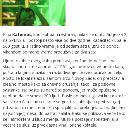
Klub
Kafemat
, koncept bar i restoran, nalazi se u ulici Sutjeska 2,
na SPENS-u i postoji nešto više od dve godine. Kapacitet kluba je
500 gostiju, a radno vreme je od sedam sati ujutru do ponoći.
Vikendom se radno vreme produžava za dva sata.
Ujutru osoblje ovog kluba predstavlja nežne domaćine – na
skupocenom kafe aparatu iz 1961. godine kuvaju vrhunsku kafu,
puštaju laganu muziku za razbuđivanje i prave doručak po želji.
Pošto se lokal nalazi u samom srcu Novog Sada, on predstavlja
idealno mesto kako za dnevno druženje, tako i za poslovne
sastanke. Na baštu su naročito ponosni, jer može opušteno i
udobno da se smesti 200 ljudi. Posle podneva, glavni kuvar kreće
sa svojim čarolijama u koje se gosti zaljubljuju na prvi zalogaj –
od zanosnih mediteranskih specijaliteta, preko jela od najfinijeg i
najsočnijeg mesa, do pasta i salata. Kako se približava veče tako
se i atmosfera u klubu menja. Muzika postaje inspirativnija, a
večera se služi uz prvoklasna vina i birane koktele.