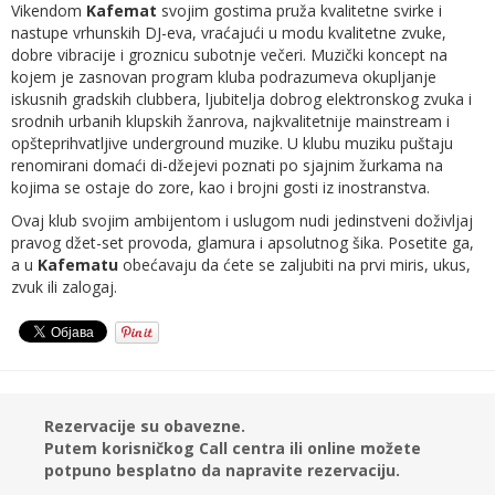
Vikendom
Kafemat
svojim gostima pruža kvalitetne svirke i
nastupe vrhunskih DJ-eva, vraćajući u modu kvalitetne zvuke,
dobre vibracije i groznicu subotnje večeri. Muzički koncept na
kojem je zasnovan program kluba podrazumeva okupljanje
iskusnih gradskih clubbera, ljubitelja dobrog elektronskog zvuka i
srodnih urbanih klupskih žanrova, najkvalitetnije mainstream i
opšteprihvatljive underground muzike. U klubu muziku puštaju
renomirani domaći di-džejevi poznati po sjajnim žurkama na
kojima se ostaje do zore, kao i brojni gosti iz inostranstva.
Ovaj klub svojim ambijentom i uslugom nudi jedinstveni doživljaj
pravog džet-set provoda, glamura i apsolutnog šika. Posetite ga,
a u
Kafematu
obećavaju da ćete se zaljubiti na prvi miris, ukus,
zvuk ili zalogaj.
Rezervacije su obavezne.
Putem korisničkog Call centra ili online možete
potpuno besplatno da napravite rezervaciju.