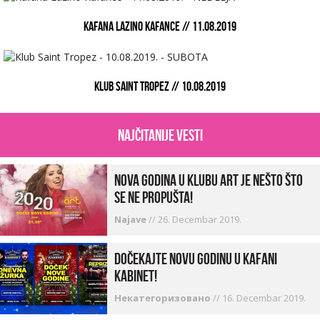
KAFANA LAZINO KAFANCE // 11.08.2019
KLUB SAINT TROPEZ // 10.08.2019
najčitanije vesti
Nova godina u Klubu Art je nešto što
se ne propušta!
Najave
//
26. Decembar 2019.
Dočekajte Novu godinu u kafani
Kabinet!
Некатегоризовано
//
16. Decembar 2019.