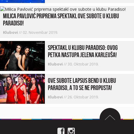
Milica Pavlović priprema spektakl ove subote u klubu
Paradiso!
Klubovi
//
02. Novembar 2019.
Spektakl u klubu Paradiso: Ovog
petka nastupa Jelena Karleuša!
Klubovi
//
30. Oktobar 2019.
Ove subote Lapsus bend u klubu
Paradiso, a to se ne propusta!
Klubovi
//
26. Oktobar 2019.