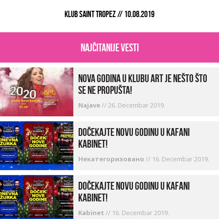
KLUB SAINT TROPEZ // 10.08.2019
najčitanije vesti
Nova godina u Klubu Art je nešto što
se ne propušta!
Najave
//
26. Decembar 2019.
Dočekajte Novu godinu u kafani
Kabinet!
Некатегоризовано
//
16. Decembar 2019.
Dočekajte Novu godinu u kafani
Kabinet!
Kabinet
//
16. Decembar 2019.