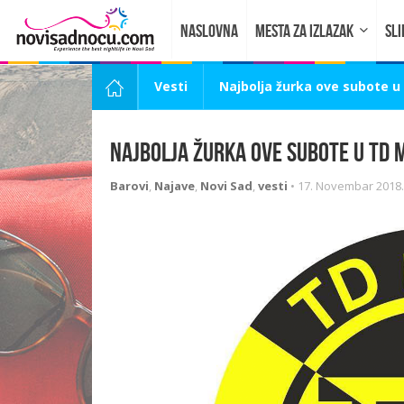
NASLOVNA
MESTA ZA IZLAZAK
SLI
Vesti
Najbolja žurka ove subote u
Najbolja žurka ove subote u TD 
Barovi
,
Najave
,
Novi Sad
,
vesti
•
17. Novembar 2018.