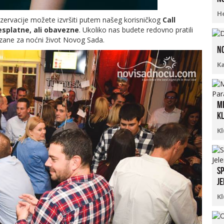
Н
zervacije možete izvršiti putem našeg korisničkog
Call
esplatne, ali obavezne
. Ukoliko nas budete redovno pratili
vezane za noćni život Novog Sada.
No
K
Mi
kl
K
Sp
Je
K