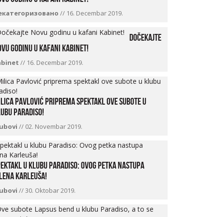
екатегоризовано
//
16. Decembar 2019.
Dočekajte
vu godinu u kafani Kabinet!
abinet
//
16. Decembar 2019.
lica Pavlović priprema spektakl ove subote u
ubu Paradiso!
lubovi
//
02. Novembar 2019.
ektakl u klubu Paradiso: Ovog petka nastupa
lena Karleuša!
lubovi
//
30. Oktobar 2019.