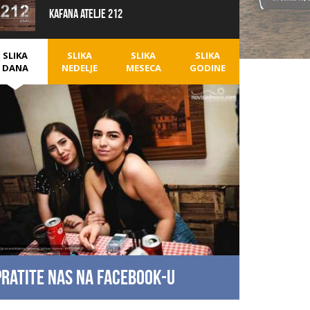
Kafana Atelje 212
SLIKA
SLIKA
SLIKA
SLIKA
DANA
NEDELJE
MESECA
GODINE
Pratite nas na facebook-u