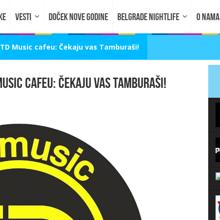
KE
VESTI
DOČEK NOVE GODINE
BELGRADE NIGHTLIFE
O NAMA
 TD Music cafeu: Čekaju vas Tamburaši!
Music cafeu: Čekaju vas Tamburaši!