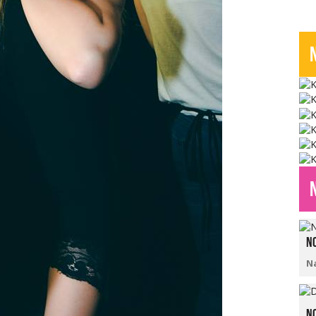
No
N
No