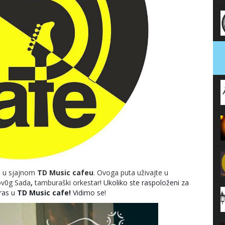
d u sjajnom
TD Music cafeu
. Ovoga puta uživajte u
Nov0g Sada
,
tamburaški orkestar!
Ukoliko ste raspoloženi za
eras u
TD Music cafe!
Vidimo se!