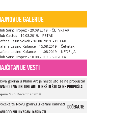
Najnovije galerije
najčitanije vesti
va godina u Klubu Art je nešto što se ne propušta!
ajave
//
26. Decembar 2019.
Dočekajte
vu godinu u kafani Kabinet!