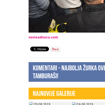
novisadnocu.com
Komentari - Najbolja žurka ove
Tamburaši!
Najnovije Galerije