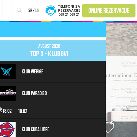
TELEFONI ZA
online rezervacije
sr
/
en
REZERVACIJE
069 21 069 21
Avgust 2026
top 5 - klubovi
Klub Werige
Klub Paradiso
18.02
Klub Cuba Libre