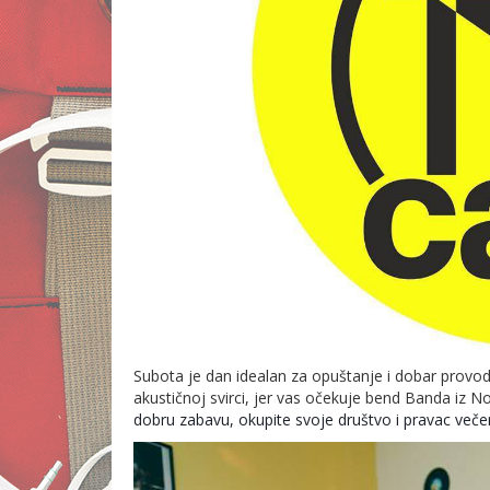
Subota je dan idealan za opuštanje i dobar provo
akustičnoj svirci, jer vas očekuje bend Banda iz 
dobru zabavu, okupite svoje društvo i pravac več